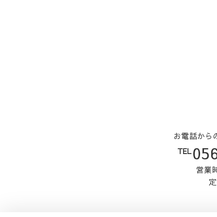
お電話から
℡056
営業時
定