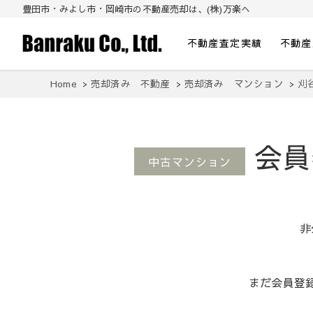
豊田市・みよし市・岡崎市の不動産売却は、(株)万楽へ
不動産査定実績
不動産
豊田市・みよし市・岡崎市の不動産売却は
とりあえず今の価値を知りたい方から、即金買取をご希望の方まで。豊田市
Home
売却済み 不動産
売却済み マンション
刈
会員
中古マンション
非
まだ会員登