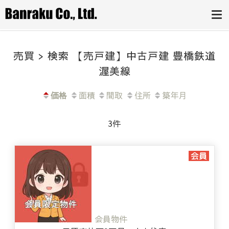
豊田市・みよ
とりあえず今の価値を知りたい方か
ら、即金買取をご希望の方まで。豊
し市・岡崎市
田市の不動産売却は、専門家チーム
にお任せください。
の不動産売却
売買 > 検索 【売戸建】中古戸建 豊橋鉄道
は、(株)万楽
渥美線
へ
価格
面積
間取
住所
築年月
3件
会員物件