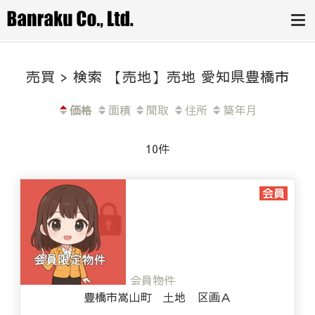
豊田市・みよ
とりあえず今の価値を知りたい方か
ら、即金買取をご希望の方まで。豊
し市・岡崎市
田市の不動産売却は、専門家チーム
にお任せください。
の不動産売却
売買 > 検索 【売地】売地 愛知県豊橋市
は、(株)万楽
へ
価格
面積
間取
住所
築年月
10件
会員物件
豊橋市嵩山町 土地 区画Ａ