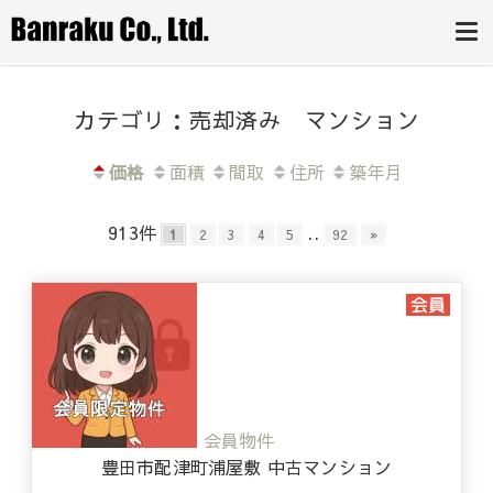
豊田市・みよ
とりあえず今の価値を知りたい方か
ら、即金買取をご希望の方まで。豊
し市・岡崎市
田市の不動産売却は、専門家チーム
にお任せください。
の不動産売却
カテゴリ：売却済み マンション
は、(株)万楽
へ
価格
面積
間取
住所
築年月
913件
..
1
2
3
4
5
92
»
会員物件
豊田市配津町浦屋敷 中古マンション