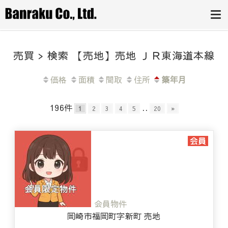
豊田市・みよ
とりあえず今の価値を知りたい方か
ら、即金買取をご希望の方まで。豊
し市・岡崎市
田市の不動産売却は、専門家チーム
にお任せください。
の不動産売却
売買 > 検索 【売地】売地 ＪＲ東海道本線
は、(株)万楽
へ
価格
面積
間取
住所
築年月
196件
..
1
2
3
4
5
20
»
会員物件
岡崎市福岡町字新町 売地